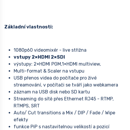
Základní vlastnosti:
1080p60 videomixér - live střižna
vstupy 2×HDMI 2×SDI
výstupy: 2×HDMI PGM,1×HDMI multiview,
Multi-format & Scaler na vstupu
USB přenos videa do počítače pro živé
streamování, v počítači se tváří jako webkamera
záznam na USB disk nebo SD kartu
Streaming do sítě přes Ethernet RJ45 - RTMP,
RTMPS, SRT
Auto/ Cut transitions a Mix / DIP / Fade / Wipe
efekty
funkce PiP s nastavitelnou velikostí a pozicí