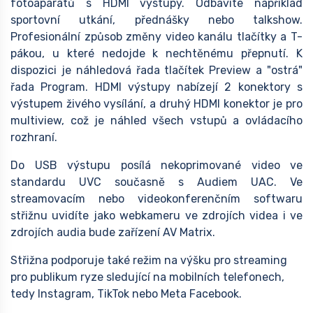
fotoaparátů s HDMI výstupy. Odbavíte například
sportovní utkání, přednášky nebo talkshow.
Profesionální způsob změny video kanálu tlačítky a T-
pákou, u které nedojde k nechtěnému přepnutí. K
dispozici je náhledová řada tlačítek Preview a "ostrá"
řada Program. HDMI výstupy nabízejí 2 konektory s
výstupem živého vysílání, a druhý HDMI konektor je pro
multiview, což je náhled všech vstupů a ovládacího
rozhraní.
Do USB výstupu posílá nekoprimované video ve
standardu UVC současně s Audiem UAC. Ve
streamovacím nebo videokonferenčním softwaru
střižnu uvidíte jako webkameru ve zdrojích videa i ve
zdrojích audia bude zařízení AV Matrix.
Střižna podporuje také režim na výšku pro streaming
pro publikum ryze sledující na mobilních telefonech,
tedy Instagram, TikTok nebo Meta Facebook.