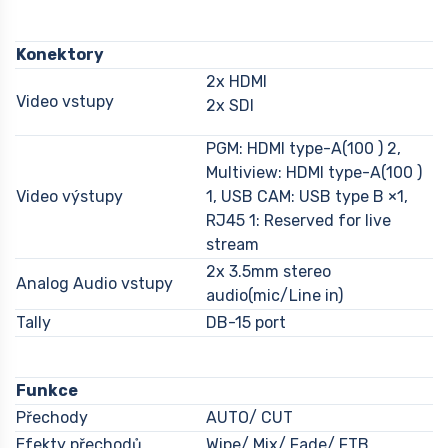
Konektory
2x HDMI
Video vstupy
2x SDI
PGM: HDMI type-A(100 ) 2,
Multiview: HDMI type-A(100 )
Video výstupy
1, USB CAM: USB type B ×1,
RJ45 1: Reserved for live
stream
2x 3.5mm stereo
Analog Audio vstupy
audio(mic/Line in)
Tally
DB-15 port
Funkce
Přechody
AUTO/ CUT
Efekty přechodů
Wipe/ Mix/ Fade/ FTB