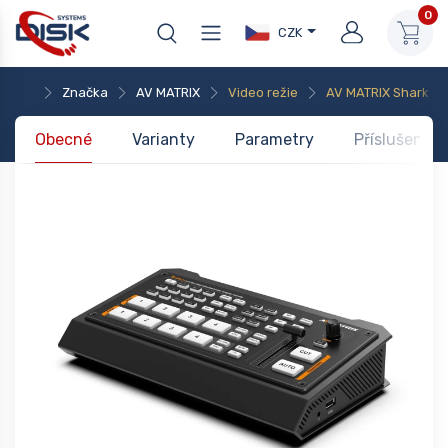
0
CZK
Značka
AV MATRIX
Video režie
AV MATRIX Shark S4
Obecné
Varianty
Parametry
Příslušenstv