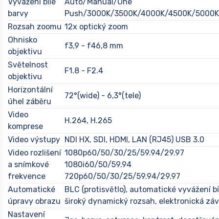
Vyvážení bílé
Auto/Manual/One
barvy
Push/3000K/3500K/4000K/4500K/5000K
Rozsah zoomu
12x optický zoom
Ohnisko
f3,9 - f46,8 mm
objektivu
Světelnost
F1.8 - F2.4
objektivu
Horizontální
72°(wide) - 6,3°(tele)
úhel záběru
Video
H.264, H.265
komprese
Video výstupy
NDI HX, SDI, HDMI, LAN (RJ45) USB 3.0
Video rozlišení
1080p60/50/30/25/59.94/29.97
a snímkové
1080i60/50/59.94
frekvence
720p60/50/30/25/59.94/29.97
Automatické
BLC (protisvětlo), automatické vyvážení bí
úpravy obrazu
široký dynamický rozsah, elektronická zá
Nastavení