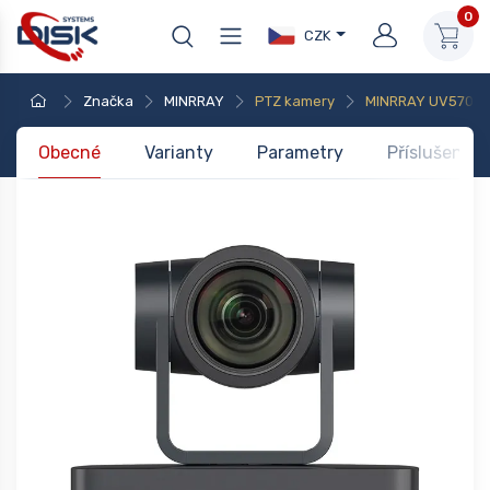
0
CZK
Značka
MINRRAY
PTZ kamery
MINRRAY UV570B3-
Obecné
Varianty
Parametry
Příslušenstv