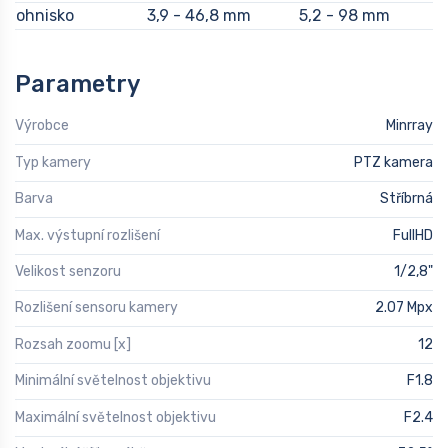
ohnisko
3,9 - 46,8 mm
5,2 - 98 mm
Parametry
Výrobce
Minrray
Typ kamery
PTZ kamera
Barva
Stříbrná
Max. výstupní rozlišení
FullHD
Velikost senzoru
1/2,8"
Rozlišení sensoru kamery
2.07 Mpx
Rozsah zoomu [x]
12
Minimální světelnost objektivu
F1.8
Maximální světelnost objektivu
F2.4