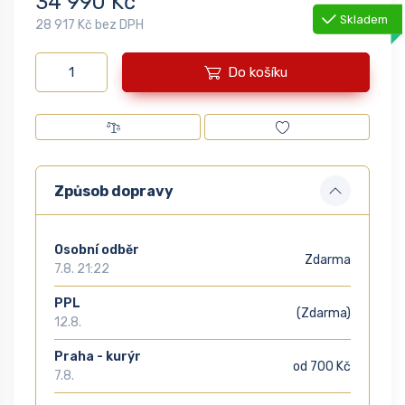
34 990 Kč
Skladem
28 917 Kč bez DPH
Do košíku
Způsob dopravy
Osobní odběr
Zdarma
7.8. 21:22
PPL
(Zdarma)
12.8.
Praha - kurýr
od 700 Kč
7.8.