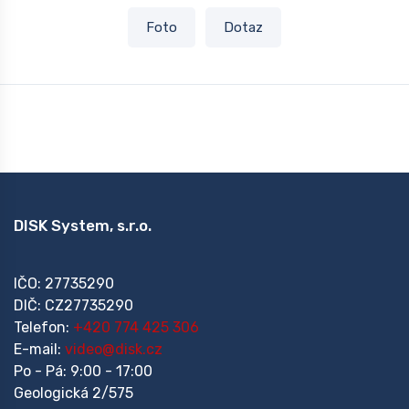
Foto
Dotaz
DISK System, s.r.o.
IČO: 27735290
DIČ: CZ27735290
Telefon:
+420 774 425 306
E-mail:
video@disk.cz
Po - Pá: 9:00 - 17:00
Geologická 2/575