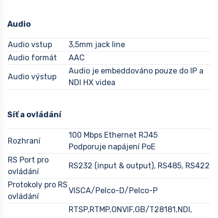
Audio
Audio vstup
3,5mm jack line
Audio formát
AAC
Audio je embeddováno pouze do IP a
Audio výstup
NDI HX videa
Síť a ovládání
100 Mbps Ethernet RJ45
Rozhraní
Podporuje napájení PoE
RS Port pro
RS232 (input & output), RS485, RS422
ovládání
Protokoly pro RS
VISCA/Pelco-D/Pelco-P
ovládání
RTSP,RTMP,ONVIF,GB/T28181,NDI,