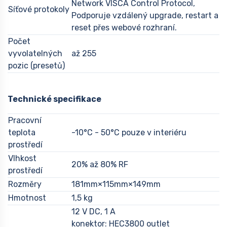
Network VISCA Control Protocol,
Síťové protokoly
Podporuje vzdálený upgrade, restart a
reset přes webové rozhraní.
Počet
vyvolatelných
až 255
pozic (presetů)
Technické specifikace
Pracovní
teplota
-10°C - 50°C pouze v interiéru
prostředí
Vlhkost
20% až 80% RF
prostředí
Rozměry
181mm×115mm×149mm
Hmotnost
1,5 kg
12 V DC, 1 A
konektor: HEC3800 outlet