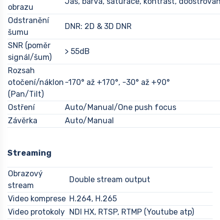
Jas, barva, saturace, kontrast, doostřová
obrazu
Odstranění
DNR: 2D & 3D DNR
šumu
SNR (poměr
> 55dB
signál/šum)
Rozsah
otočení/náklon
-170° až +170°, -30° až +90°
(Pan/Tilt)
Ostření
Auto/Manual/One push focus
Závěrka
Auto/Manual
Streaming
Obrazový
Double stream output
stream
Video komprese
H.264, H.265
Video protokoly
NDI HX, RTSP, RTMP (Youtube atp)