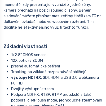
momentě, kdy prezentující vychází z jedné zóny,
kamera přechází na pozici sousedící zóny. Během
sledování můžete přepínat mezi režimy tlačítkem F3 na
dálkovém ovladači nebo ve webovém rozhraní. Tím
docílíte nejefektivnějšího využití těchto funkcí.
Základní vlastnosti
1/2.8" CMOS sensor
12X optický ZOOM
přesné automatické ostření
Tracking na základě rozpoznávání obličejů
výstupy NDI HX
, SDI, HDMI a USB 3.0 webkamera
FullHD
Dvojitý výstupní stream
Podpora NDI HX, RTSP, RTMP protokolů a také
podpora RTMP push mode, jednoduché steamování
na media server (Wowza,FMS)