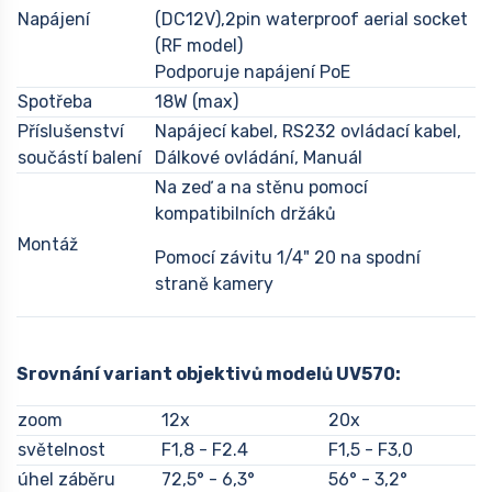
Napájení
(DC12V),2pin waterproof aerial socket
(RF model)
Podporuje napájení PoE
Spotřeba
18W (max)
Příslušenství
Napájecí kabel, RS232 ovládací kabel,
součástí balení
Dálkové ovládání, Manuál
Na zeď a na stěnu pomocí
kompatibilních držáků
Montáž
Pomocí závitu 1/4" 20 na spodní
straně kamery
Srovnání variant objektivů modelů UV570:
zoom
12x
20x
světelnost
F1,8 - F2.4
F1,5 - F3,0
úhel záběru
72,5° - 6,3°
56° - 3,2°