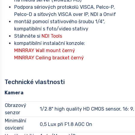
Podpora sériových protokolů VISCA, Pelco-P,
Pelco-D a síťových VISCA over IP, NDI a Onvif
montáž pomocí stativového šroubu 1/4",
kompatibilní s foto/video stativy
Stáhněte si
NDI Tools
kompatibilní instalační konzole:
MINRRAY Wall mount černý
MINRRAY Ceiling bracket černý
Technické vlastnosti
Kamera
Obrazový
1/2.8" high quality HD CMOS sensor, 16: 9
senzor
Minimální
0,5 Lux při F1.8 AGC On
osvícení