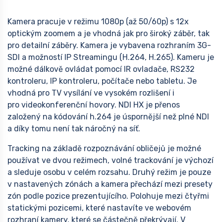
Kamera pracuje v režimu 1080p (až 50/60p) s 12x
optickým zoomem a je vhodná jak pro široký záběr, tak
pro detailní záběry. Kamera je vybavena rozhraním 3G-
SDI a možností IP Streamingu (H.264, H.265). Kameru je
možné dálkově ovládat pomocí IR ovladače, RS232
kontroleru, IP kontroleru, počítače nebo tabletu. Je
vhodná pro TV vysílání ve vysokém rozlišení i
pro videokonferenční hovory. NDI HX je přenos
založený na kódování h.264 je úspornější než plné NDI
a díky tomu není tak náročný na síť.
Tracking na základě rozpoznávání obličejů je možné
používat ve dvou režimech, volné trackování je výchozí
a sleduje osobu v celém rozsahu. Druhý režim je pouze
v nastavených zónách a kamera přechází mezi presety
zón podle pozice prezentujícího. Polohuje mezi čtyřmi
statickými pozicemi, které nastavíte ve webovém
rozhraní kamery, které se částečně překrývají. V