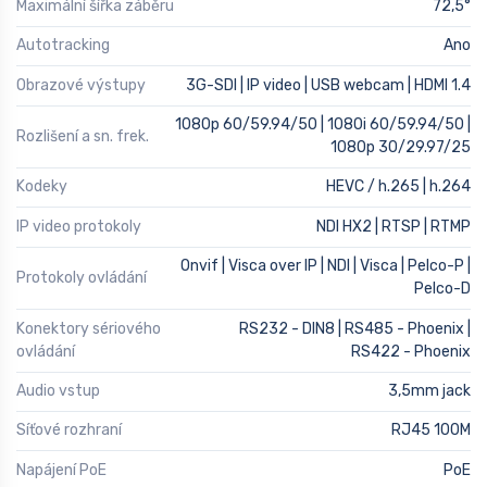
Maximální šířka záběru
72,5°
Autotracking
Ano
Obrazové výstupy
3G-SDI | IP video | USB webcam | HDMI 1.4
1080p 60/59.94/50 | 1080i 60/59.94/50 |
Rozlišení a sn. frek.
1080p 30/29.97/25
Kodeky
HEVC / h.265 | h.264
IP video protokoly
NDI HX2 | RTSP | RTMP
Onvif | Visca over IP | NDI | Visca | Pelco-P |
Protokoly ovládání
Pelco-D
Konektory sériového
RS232 - DIN8 | RS485 - Phoenix |
ovládání
RS422 - Phoenix
Audio vstup
3,5mm jack
Síťové rozhraní
RJ45 100M
Napájení PoE
PoE