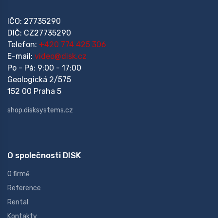
IČO: 27735290
DIČ: CZ27735290
Telefon:
+420 774 425 306
E-mail:
video@disk.cz
Po - Pá: 9:00 - 17:00
Geologická 2/575
152 00 Praha 5
shop.disksystems.cz
O společnosti DISK
O firmě
Reference
Rental
Kontakty