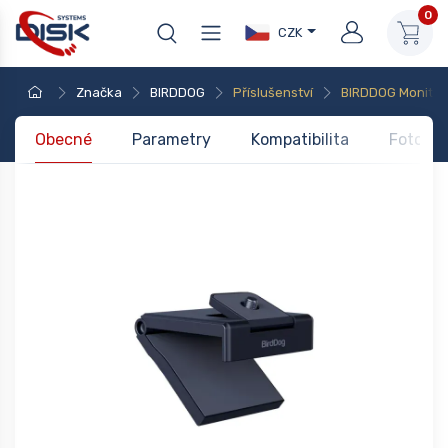
0
CZK
Značka
BIRDDOG
Příslušenství
BIRDDOG Monitor 
Obecné
Parametry
Kompatibilita
Foto