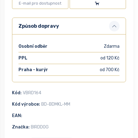
Způsob dopravy
Osobní odběr
Zdarma
PPL
od 120 Kč
Praha - kurýr
od 700 Kč
Kód:
VBRD164
Kód výrobce:
BD-BDMKL-MM
EAN:
Značka:
BIRDDOG