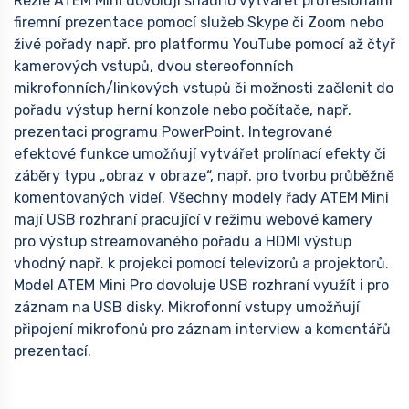
Režie ATEM Mini dovolují snadno vytvářet profesionální
firemní prezentace pomocí služeb Skype či Zoom nebo
živé pořady např. pro platformu YouTube pomocí až čtyř
kamerových vstupů, dvou stereofonních
mikrofonních/linkových vstupů či možnosti začlenit do
pořadu výstup herní konzole nebo počítače, např.
prezentaci programu PowerPoint. Integrované
efektové funkce umožňují vytvářet prolínací efekty či
záběry typu „obraz v obraze“, např. pro tvorbu průběžně
komentovaných videí. Všechny modely řady ATEM Mini
mají USB rozhraní pracující v režimu webové kamery
pro výstup streamovaného pořadu a HDMI výstup
vhodný např. k projekci pomocí televizorů a projektorů.
Model ATEM Mini Pro dovoluje USB rozhraní využít i pro
záznam na USB disky. Mikrofonní vstupy umožňují
připojení mikrofonů pro záznam interview a komentářů
prezentací.