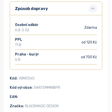
Způsob dopravy
Osobní odběr
Zdarma
6.8. 0:32
PPL
od 120 Kč
11.8.
Praha - kurýr
od 700 Kč
6.8.
Kód:
VBMD560
Kód výrobce:
SWATEMMINIBPR
EAN:
Značka:
BLACKMAGIC DESIGN