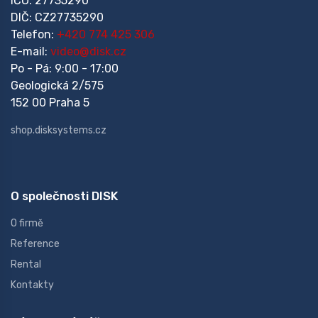
IČO: 27735290
DIČ: CZ27735290
Telefon:
+420 774 425 306
E-mail:
video@disk.cz
Po - Pá: 9:00 - 17:00
Geologická 2/575
152 00 Praha 5
shop.disksystems.cz
O společnosti DISK
O firmě
Reference
Rental
Kontakty