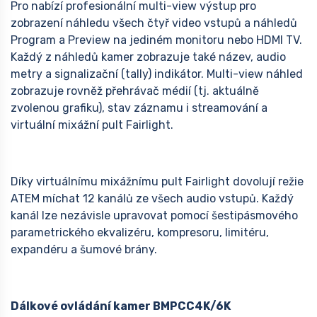
Pro nabízí profesionální multi-view výstup pro
zobrazení náhledu všech čtyř video vstupů a náhledů
Program a Preview na jediném monitoru nebo HDMI TV.
Každý z náhledů kamer zobrazuje také název, audio
metry a signalizační (tally) indikátor. Multi-view náhled
zobrazuje rovněž přehrávač médií (tj. aktuálně
zvolenou grafiku), stav záznamu i streamování a
virtuální mixážní pult Fairlight.
Díky virtuálnímu mixážnímu pult Fairlight dovolují režie
ATEM míchat 12 kanálů ze všech audio vstupů. Každý
kanál lze nezávisle upravovat pomocí šestipásmového
parametrického ekvalizéru, kompresoru, limitéru,
expandéru a šumové brány.
Dálkové ovládání kamer BMPCC4K/6K