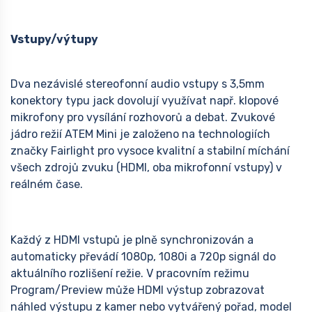
Vstupy/výtupy
Dva nezávislé stereofonní audio vstupy s 3,5mm
konektory typu jack dovolují využívat např. klopové
mikrofony pro vysílání rozhovorů a debat. Zvukové
jádro režií ATEM Mini je založeno na technologiích
značky Fairlight pro vysoce kvalitní a stabilní míchání
všech zdrojů zvuku (HDMI, oba mikrofonní vstupy) v
reálném čase.
Každý z HDMI vstupů je plně synchronizován a
automaticky převádí 1080p, 1080i a 720p signál do
aktuálního rozlišení režie. V pracovním režimu
Program/Preview může HDMI výstup zobrazovat
náhled výstupu z kamer nebo vytvářený pořad, model