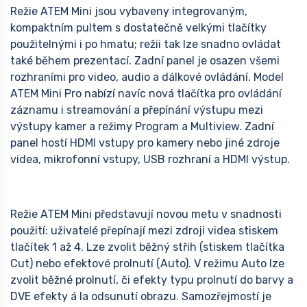
Režie ATEM Mini jsou vybaveny integrovaným,
kompaktním pultem s dostatečně velkými tlačítky
použitelnými i po hmatu; režii tak lze snadno ovládat
také během prezentací. Zadní panel je osazen všemi
rozhraními pro video, audio a dálkové ovládání. Model
ATEM Mini Pro nabízí navíc nová tlačítka pro ovládání
záznamu i streamování a přepínání výstupu mezi
výstupy kamer a režimy Program a Multiview. Zadní
panel hostí HDMI vstupy pro kamery nebo jiné zdroje
videa, mikrofonní vstupy, USB rozhraní a HDMI výstup.
Režie ATEM Mini představují novou metu v snadnosti
použití: uživatelé přepínají mezi zdroji videa stiskem
tlačítek 1 až 4. Lze zvolit běžný střih (stiskem tlačítka
Cut) nebo efektové prolnutí (Auto). V režimu Auto lze
zvolit běžné prolnutí, či efekty typu prolnutí do barvy a
DVE efekty á la odsunutí obrazu. Samozřejmostí je