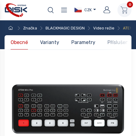
0
CZK
Značka
BLACKMAGIC DESIGN
Video režie
ATEM M
Obecné
Varianty
Parametry
Příslušenstv