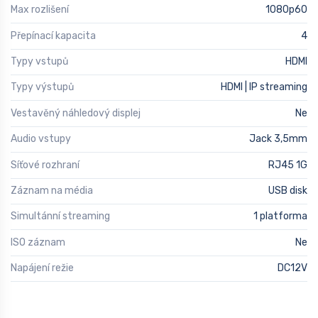
Max rozlišení
1080p60
Přepínací kapacita
4
Typy vstupů
HDMI
Typy výstupů
HDMI | IP streaming
Vestavěný náhledový displej
Ne
Audio vstupy
Jack 3,5mm
Síťové rozhraní
RJ45 1G
Záznam na média
USB disk
Simultánní streaming
1 platforma
ISO záznam
Ne
Napájení režie
DC12V