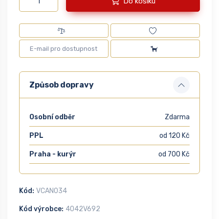
Do košíku
Způsob dopravy
Osobní odběr
Zdarma
PPL
od 120 Kč
Praha - kurýr
od 700 Kč
Kód:
VCAN034
Kód výrobce:
4042V692