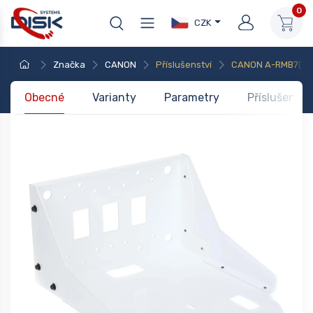
0
CZK
Značka
CANON
Příslušenství
CANON A-RMB7(W) W
Obecné
Varianty
Parametry
Příslušenstv