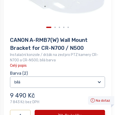
CANON A-RMB7(W) Wall Mount
Bracket for CR-N700 / N500
Instalační konzole / držák na zeď pro PTZ kamery CR-
N700 a CR-N500, bílá barva
Celý popis
Barva
(2)
9 490 Kč
Na dotaz
7 843 Kč bez DPH