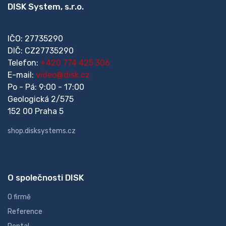
DISK System, s.r.o.
IČO: 27735290
DIČ: CZ27735290
Telefon:
+420 774 425 306
E-mail:
video@disk.cz
Po - Pá: 9:00 - 17:00
Geologická 2/575
152 00 Praha 5
shop.disksystems.cz
O společnosti DISK
O firmě
Reference