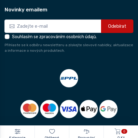
Novinky emailem
Odebírat
Souhlasím se zpracováním osobních údajů.
Přihlaste se k odběru newsletteru a získejte slevové nabídky, aktualizace
a informace o nových produktech.
0
Kategorie
Oblíbené
Porovnání
0 Kč