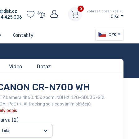
0
@disk.cz
Zobrazit obsah košíku
0 Kč
74 425 306
CZK
y
Kontakty
Video
Dotaz
CANON CR-N700 WH
TZ kamera 4K60, 15x zoom, NDI HX, 12G-SDI, 3G-SDI,
DMI, PoE++, AI tracking se sledováním obličejů
elý popis
arva
(2)