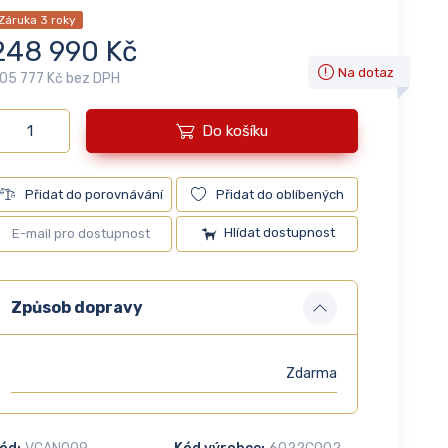
Záruka 3 roky
248 990 Kč
Na dotaz
05 777 Kč bez DPH
Do košíku
Přidat do porovnávání
Přidat do oblíbených
Hlídat dostupnost
Způsob dopravy
Zdarma