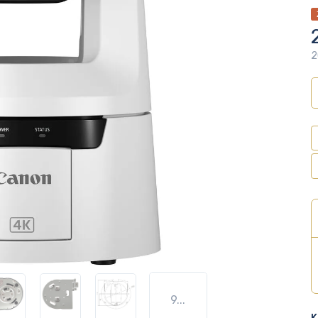
2
9...