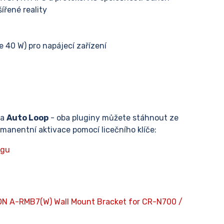
ířené reality
 40 W) pro napájecí zařízení
 a
Auto Loop
- oba pluginy můžete stáhnout ze
manentní aktivace pomocí licečního klíče:
ngu
N A-RMB7(W) Wall Mount Bracket for CR-N700 /