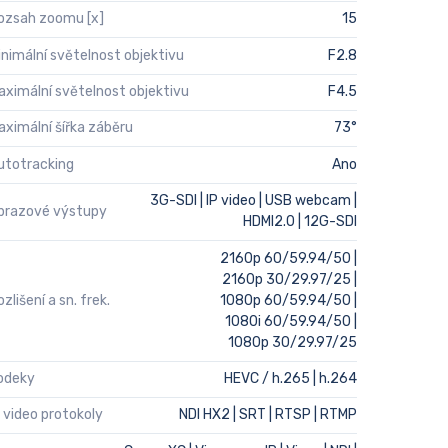
ozsah zoomu [x]
15
inimální světelnost objektivu
F2.8
aximální světelnost objektivu
F4.5
aximální šířka záběru
73°
utotracking
Ano
3G-SDI | IP video | USB webcam |
brazové výstupy
HDMI2.0 | 12G-SDI
2160p 60/59.94/50 |
2160p 30/29.97/25 |
zlišení a sn. frek.
1080p 60/59.94/50 |
1080i 60/59.94/50 |
1080p 30/29.97/25
odeky
HEVC / h.265 | h.264
P video protokoly
NDI HX2 | SRT | RTSP | RTMP