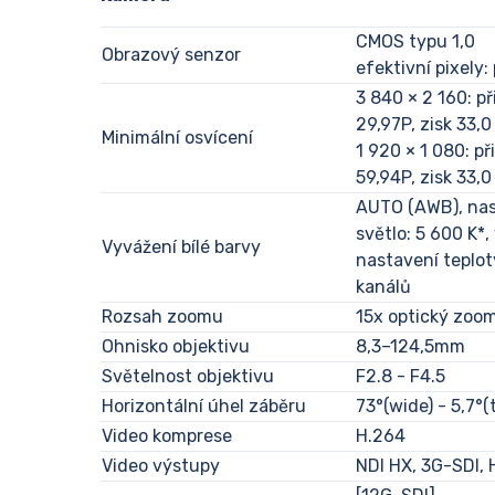
CMOS typu 1,0
Obrazový senzor
efektivní pixely:
3 840 × 2 160: př
29,97P, zisk 33,0
Minimální osvícení
1 920 × 1 080: př
59,94P, zisk 33,0
AUTO (AWB), nas
světlo: 5 600 K*
Vyvážení bílé barvy
nastavení teplot
kanálů
Rozsah zoomu
15x optický zoom
Ohnisko objektivu
8,3–124,5mm
Světelnost objektivu
F2.8 - F4.5
Horizontální úhel záběru
73°(wide) - 5,7°(t
Video komprese
H.264
Video výstupy
NDI HX, 3G-SDI, 