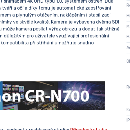
it snímačem 4K UHD typu 1.0, systémem ostření Dual
R
tváří a očí a díky tomu je automatické zaostřování
omem a plynulým otáčením, naklápěním i stabilizací
M
 snímky ve skvělé kvalitě. Kamera je vybavena dvěma SDI
M
u může kamera posílat výřez obrazu a dodat tak střižně
 důležitým pro uživatele využívající profesionální
M
kompatibilita při střihání umožňuje snadno
A
O
Ro
K
I
ry, podcasty, rozhlasová studia:
Případová studie