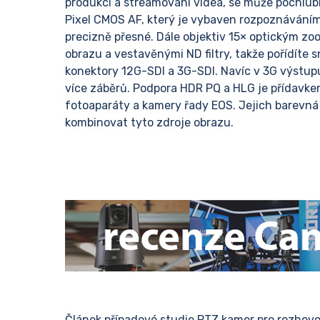
produkci a streamování videa, se může pochlub
Pixel CMOS AF, který je vybaven rozpoznáváním 
precizně přesné. Dále objektiv 15× optickým zo
obrazu a vestavěnými ND filtry, takže pořídíte
konektory 12G-SDI a 3G-SDI. Navíc v 3G výstup
více záběrů. Podpora HDR PQ a HLG je přídavkem
fotoaparáty a kamery řady EOS. Jejich barevná 
kombinovat tyto zdroje obrazu.
Článek případové studie PTZ kamer pro rozhovo