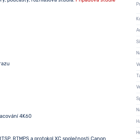
P
K
A
S
N
razu
V
T
V
S
N
racování 4K60
H
H
RTSP, RTMPS a protokol XC společnosti Canon