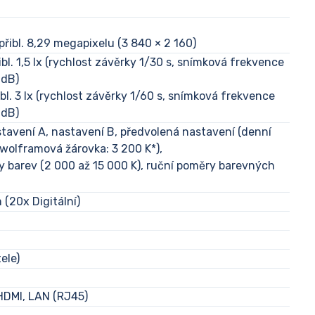
 přibl. 8,29 megapixelu (3 840 × 2 160)
ibl. 1,5 lx (rychlost závěrky 1/30 s, snímková frekvence
 dB)
ibl. 3 lx (rychlost závěrky 1/60 s, snímková frekvence
 dB)
tavení A, nastavení B, předvolená nastavení (denní
, wolframová žárovka: 3 200 K*),
y barev (2 000 až 15 000 K), ruční poměry barevných
 (20x Digitální)
ele)
HDMI, LAN (RJ45)