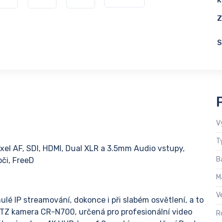
K
Z
S
V
T
xel AF, SDI, HDMI, Dual XLR a 3.5mm Audio vstupy,
B
či, FreeD
M
V
lé IP streamování, dokonce i při slabém osvětlení, a to
PTZ kamera CR-N700, určená pro profesionální video
R