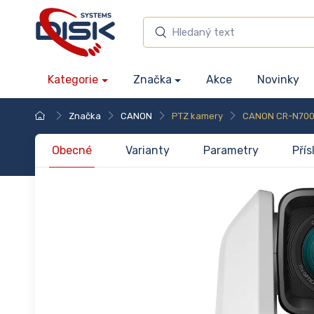
Kategorie
Značka
Akce
Novinky
Značka
CANON
PTZ kamery
CANON CR-N700
Obecné
Varianty
Parametry
Přís