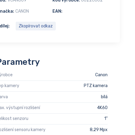
ód:
VCAN009
Kód výrobce:
6022C002
načka:
CANON
EAN:
dílej:
Zkopírovat odkaz
Parametry
ýrobce
Canon
yp kamery
PTZ kamera
arva
bílá
ax. výstupní rozlišení
4K60
elikost senzoru
1"
ozlišení sensoru kamery
8,29 Mpx