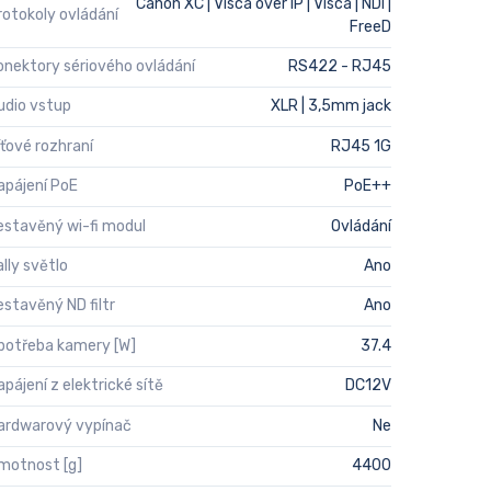
Canon XC | Visca over IP | Visca | NDI |
rotokoly ovládání
FreeD
onektory sériového ovládání
RS422 - RJ45
udio vstup
XLR | 3,5mm jack
íťové rozhraní
RJ45 1G
apájení PoE
PoE++
estavěný wi-fi modul
Ovládání
ally světlo
Ano
estavěný ND filtr
Ano
potřeba kamery [W]
37.4
apájení z elektrické sítě
DC12V
ardwarový vypínač
Ne
motnost [g]
4400