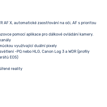
TR AF X, automatické zaostřování na oči, AF s prioritou
azovce pomocí aplikace pro dálkové ovládání kamery.
kanály
můckou využívající duální pixely
osvětlení -PQ nebo HLG, Canon Log 3 a WDR (profily
arátů EOS)
ířené reality