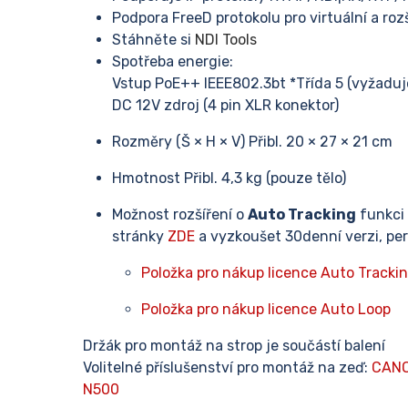
Podpora FreeD protokolu pro virtuální a rozš
Stáhněte si
NDI Tools
Spotřeba energie:
Vstup PoE++ IEEE802.3bt *Třída 5 (vyžaduje
DC 12V zdroj (4 pin XLR konektor)
Rozměry (Š × H × V) Přibl. 20 × 27 × 21 cm
Hmotnost Přibl. 4,3 kg (pouze tělo)
Možnost rozšíření o
Auto Tracking
funkci
stránky
ZDE
a vyzkoušet 30denní verzi, per
Položka pro nákup licence Auto Tracki
Položka pro nákup licence Auto Loop
Držák pro montáž na strop je součástí balení
Volitelné příslušenství pro montáž na zeď:
CANO
N500