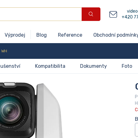
video
+420 7
Výprodej
Blog
Reference
Obchodní podmínk
 WH
lušenství
Kompatibilita
Dokumenty
Foto
P
H
C
B