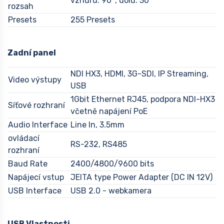
vzhůru: 90°, dolů: 30°
rozsah
Presets
255 Presets
Zadní panel
NDI HX3, HDMI, 3G-SDI, IP Streaming,
Video výstupy
USB
1Gbit Ethernet RJ45, podpora NDI-HX3
Síťové rozhraní
včetně napájení PoE
Audio Interface
Line In, 3.5mm
ovládací
RS-232, RS485
rozhraní
Baud Rate
2400/4800/9600 bits
Napájecí vstup
JEITA type Power Adapter (DC IN 12V)
USB Interface
USB 2.0 - webkamera
USB Vlastnosti