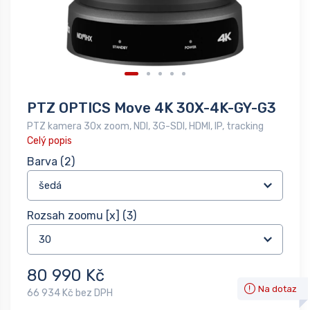
PTZ OPTICS Move 4K 30X-4K-GY-G3
PTZ kamera 30x zoom, NDI, 3G-SDI, HDMI, IP, tracking
Celý popis
Barva
(2)
Rozsah zoomu [x]
(3)
80 990 Kč
Na dotaz
66 934 Kč bez DPH