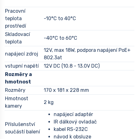
Pracovní
teplota
-10°C to 40°C
prostředí
Skladovací
-40°C to 60°C
teplota
12V, max 18W, podpora napájení PoE+
napájecí zdroj
802.3at
vstupní napětí
12V DC (10.8 - 13.0V DC)
Rozměry a
hmotnost
Rozměry
170 x 181 x 228 mm
Hmotnost
2 kg
kamery
napájecí adaptér
IR dálkový ovladač
Příslušenství
kabel RS-232C
součástí balení
návod k obsluze