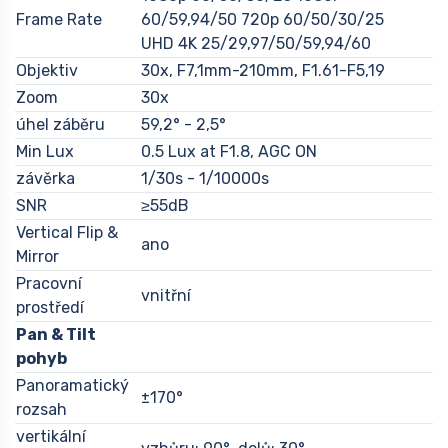
Frame Rate
60/59,94/50 720p 60/50/30/25
UHD 4K 25/29,97/50/59,94/60
Objektiv
30x, F7,1mm-210mm, F1.61-F5,19
Zoom
30x
úhel záběru
59,2° - 2,5°
Min Lux
0.5 Lux at F1.8, AGC ON
závěrka
1/30s - 1/10000s
SNR
≥55dB
Vertical Flip &
ano
Mirror
Pracovní
vnitřní
prostředí
Pan & Tilt
pohyb
Panoramatický
±170°
rozsah
vertikální