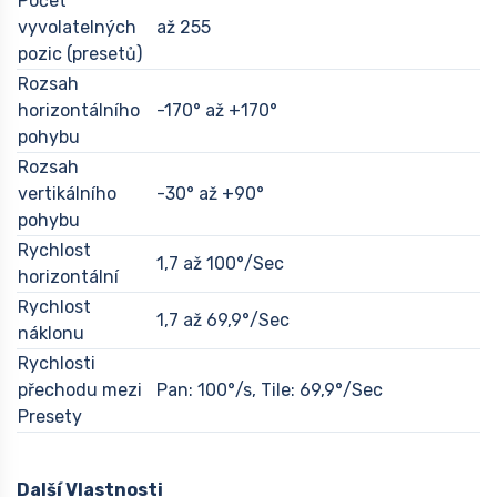
Počet
vyvolatelných
až 255
pozic (presetů)
Rozsah
horizontálního
-170° až +170°
pohybu
Rozsah
vertikálního
-30° až +90°
pohybu
Rychlost
1,7 až 100°/Sec
horizontální
Rychlost
1,7 až 69,9°/Sec
náklonu
Rychlosti
přechodu mezi
Pan: 100°/s, Tile: 69,9°/Sec
Presety
Další Vlastnosti