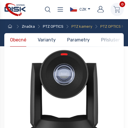
0
CZK
Značka
PTZ OPTICS
PTZ kamery
PTZ OPTICS Mo
Obecné
Varianty
Parametry
Příslušenstv