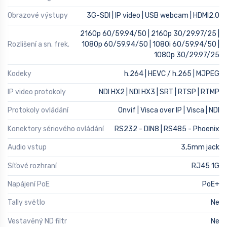
Obrazové výstupy
3G-SDI | IP video | USB webcam | HDMI2.0
2160p 60/59.94/50 | 2160p 30/29.97/25 |
Rozlišení a sn. frek.
1080p 60/59.94/50 | 1080i 60/59.94/50 |
1080p 30/29.97/25
Kodeky
h.264 | HEVC / h.265 | MJPEG
IP video protokoly
NDI HX2 | NDI HX3 | SRT | RTSP | RTMP
Protokoly ovládání
Onvif | Visca over IP | Visca | NDI
Konektory sériového ovládání
RS232 - DIN8 | RS485 - Phoenix
Audio vstup
3,5mm jack
Síťové rozhraní
RJ45 1G
Napájení PoE
PoE+
Tally světlo
Ne
Vestavěný ND filtr
Ne