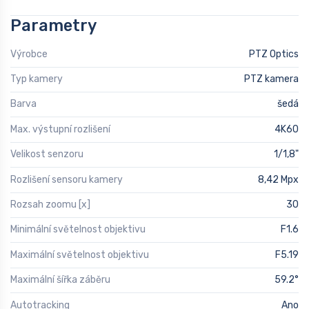
Parametry
Výrobce
PTZ Optics
Typ kamery
PTZ kamera
Barva
šedá
Max. výstupní rozlišení
4K60
Velikost senzoru
1/1,8"
Rozlišení sensoru kamery
8,42 Mpx
Rozsah zoomu [x]
30
Minimální světelnost objektivu
F1.6
Maximální světelnost objektivu
F5.19
Maximální šířka záběru
59.2°
Autotracking
Ano