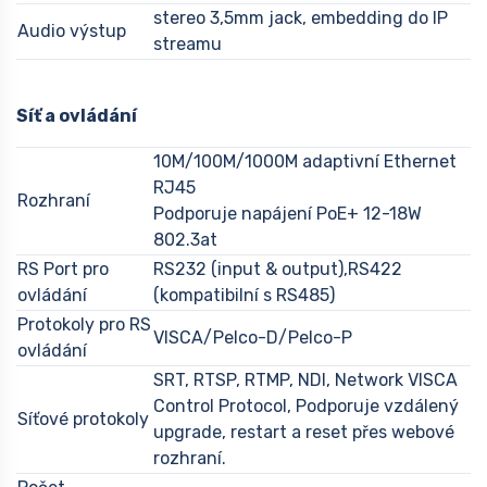
stereo 3,5mm jack, embedding do IP
Audio výstup
streamu
Síť a ovládání
10M/100M/1000M adaptivní Ethernet
RJ45
Rozhraní
Podporuje napájení PoE+ 12-18W
802.3at
RS Port pro
RS232 (input & output),RS422
ovládání
(kompatibilní s RS485)
Protokoly pro RS
VISCA/Pelco-D/Pelco-P
ovládání
SRT, RTSP, RTMP, NDI, Network VISCA
Control Protocol, Podporuje vzdálený
Síťové protokoly
upgrade, restart a reset přes webové
rozhraní.