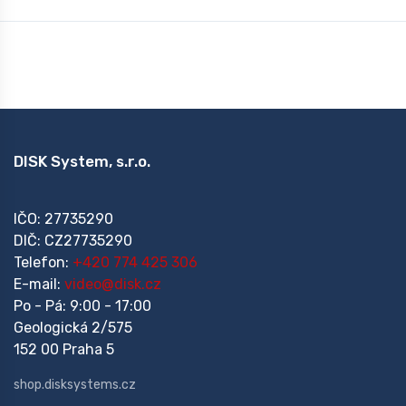
DISK System, s.r.o.
IČO: 27735290
DIČ: CZ27735290
Telefon:
+420 774 425 306
E-mail:
video@disk.cz
Po - Pá: 9:00 - 17:00
Geologická 2/575
152 00 Praha 5
shop.disksystems.cz