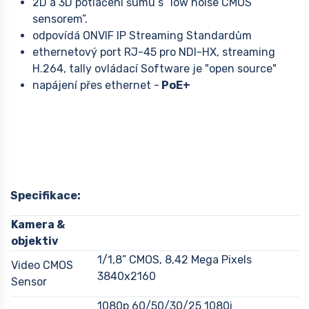
2D a 3D potlačení šumu s “low noise CMOS
sensorem”.
odpovídá ONVIF IP Streaming Standardům
ethernetový port RJ-45 pro NDI-HX, streaming
H.264, tally ovládací Software je "open source"
napájení přes ethernet -
PoE+
Specifikace:
Kamera &
objektiv
1/1,8” CMOS, 8,42 Mega Pixels
Video CMOS
3840x2160
Sensor
1080p 60/50/30/25 1080i