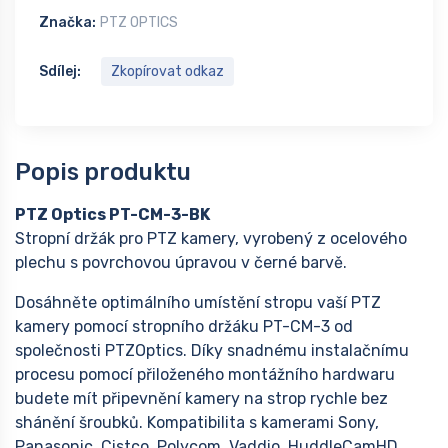
Značka:
PTZ OPTICS
Sdílej:
Zkopírovat odkaz
Popis produktu
PTZ Optics PT-CM-3-BK
Stropní držák pro PTZ kamery, vyrobený z ocelového
plechu s povrchovou úpravou v černé barvě.
Dosáhněte optimálního umístění stropu vaší PTZ
kamery pomocí stropního držáku PT-CM-3 od
společnosti PTZOptics. Díky snadnému instalačnímu
procesu pomocí přiloženého montážního hardwaru
budete mít připevnění kamery na strop rychle bez
shánění šroubků. Kompatibilita s kamerami Sony,
Panasonic, Cistco, Polycom, Vaddio, HuddleCamHD,