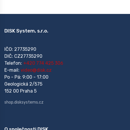
DISK System, s.r.o.
IČO: 27735290
DIČ: CZ27735290
Telefon:
+420 774 425 306
E-mail:
video@disk.cz
Po - Pá: 9:00 - 17:00
Geologická 2/575
152 00 Praha 5
shop.disksystems.cz
O společnosti DISK