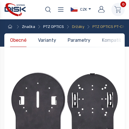
0
CZK
Značka
PTZ OPTICS
Držáky
PTZ OPTICS PT-CM-
Obecné
Varianty
Parametry
Kompatibilit