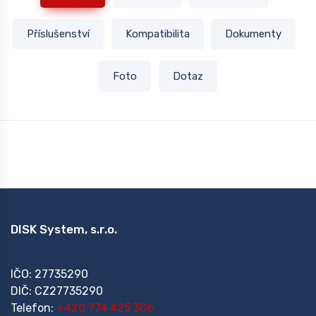
Příslušenství
Kompatibilita
Dokumenty
Foto
Dotaz
DISK System, s.r.o.
IČO: 27735290
DIČ: CZ27735290
Telefon:
+420 774 425 306