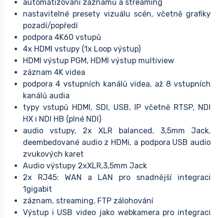
automatizování záznamů a streaming
nastavitelné presety vizuálu scén, včetně grafiky
pozadí/popředí
podpora 4K60 vstupů
4x HDMI vstupy (1x Loop výstup)
HDMI výstup PGM, HDMI výstup multiview
záznam 4K videa
podpora 4 vstupních kanálů videa, až 8 vstupních
kanálů audia
typy vstupů HDMI, SDI, USB, IP včetně RTSP, NDI
HX i NDI HB (plné NDI)
audio vstupy, 2x XLR balanced, 3,5mm Jack,
deembedované audio z HDMi, a podpora USB audio
zvukových karet
Audio výstupy 2xXLR,3,5mm Jack
2x RJ45: WAN a LAN pro snadnější integraci
1gigabit
záznam, streaming, FTP zálohování
Výstup i USB video jako webkamera pro integraci