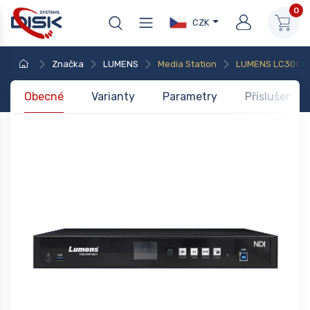
0
CZK
Značka
LUMENS
Media Station
LUMENS LC300
Obecné
Varianty
Parametry
Příslušenstv