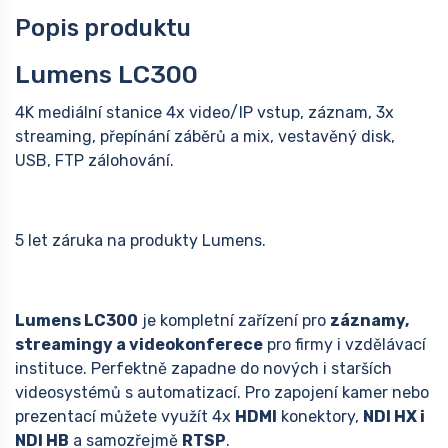
Popis produktu
Lumens LC300
4K mediální stanice 4x video/IP vstup, záznam, 3x
streaming, přepínání záběrů a mix, vestavěný disk,
USB, FTP zálohování.
5 let záruka na produkty Lumens.
Lumens LC300
je kompletní zařízení pro
záznamy,
streamingy a videokonferece
pro firmy i vzdělávací
instituce. Perfektně zapadne do nových i starších
videosystémů s automatizací. Pro zapojení kamer nebo
prezentací můžete využít 4x
HDMI
konektory,
NDI HX i
NDI HB
a samozřejmě
RTSP
.