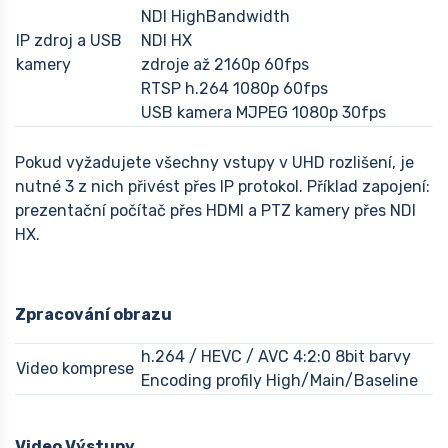
NDI HighBandwidth
IP zdroj a USB
NDI HX
kamery
zdroje až 2160p 60fps
RTSP h.264 1080p 60fps
USB kamera MJPEG 1080p 30fps
Pokud vyžadujete všechny vstupy v UHD rozlišení, je
nutné 3 z nich přivést přes IP protokol. Příklad zapojení:
prezentační počítač přes HDMI a PTZ kamery přes NDI
HX.
Zpracování obrazu
h.264 / HEVC / AVC 4:2:0 8bit barvy
Video komprese
Encoding profily High/Main/Baseline
Video Výstupy