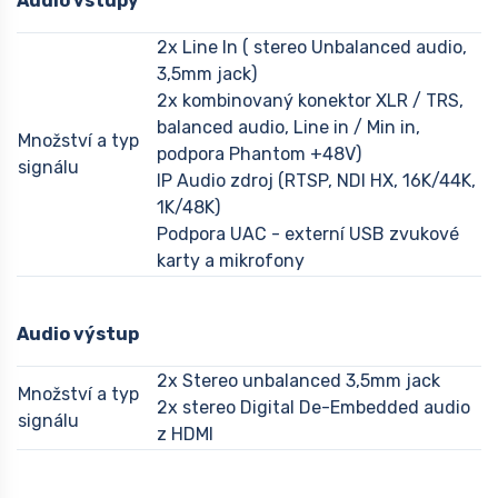
Audio vstupy
2x Line In ( stereo Unbalanced audio,
3,5mm jack)
2x kombinovaný konektor XLR / TRS,
balanced audio, Line in / Min in,
Množství a typ
podpora Phantom +48V)
signálu
IP Audio zdroj (RTSP, NDI HX, 16K/44K,
1K/48K)
Podpora UAC - externí USB zvukové
karty a mikrofony
Audio výstup
2x Stereo unbalanced 3,5mm jack
Množství a typ
2x stereo Digital De-Embedded audio
signálu
z HDMI