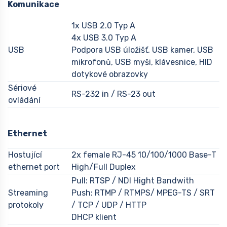
Komunikace
1x USB 2.0 Typ A
4x USB 3.0 Typ A
USB
Podpora USB úložišť, USB kamer, USB
mikrofonů, USB myši, klávesnice, HID
dotykové obrazovky
Sériové
RS-232 in / RS-23 out
ovládání
Ethernet
Hostující
2x female RJ-45 10/100/1000 Base-T
ethernet port
High/Full Duplex
Pull: RTSP / NDI Hight Bandwith
Streaming
Push: RTMP / RTMPS/ MPEG-TS / SRT
protokoly
/ TCP / UDP / HTTP
DHCP klient