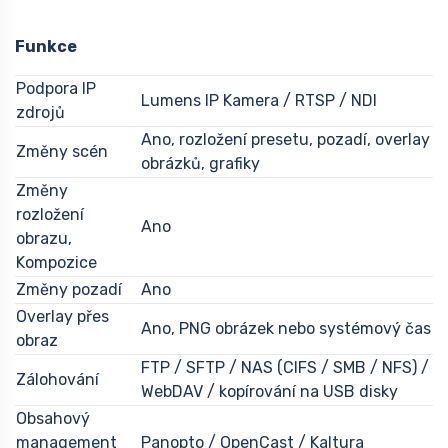
Funkce
Podpora IP
Lumens IP Kamera / RTSP / NDI
zdrojů
Ano, rozložení presetu, pozadí, overlay
Změny scén
obrázků, grafiky
Změny
rozložení
Ano
obrazu,
Kompozice
Změny pozadí
Ano
Overlay přes
Ano, PNG obrázek nebo systémový čas
obraz
FTP / SFTP / NAS (CIFS / SMB / NFS) /
Zálohování
WebDAV / kopírování na USB disky
Obsahový
management
Panopto / OpenCast / Kaltura