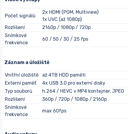
2x HDMI (PGM, Multiview)
Počet signálů
1x UVC (až 1080p)
Rozlišení
2160p / 1080p / 720p
Snímkové
60 / 50 / 30 / 25 fps
frekvence
Záznam a úložiště
Vnitřní úložiště
až 4TB HDD paměti
Externí paměť
4x USB 3.0 pro externí disky
Typ souborů
h.264 / HEVC v MP4 kontejner, JPEG
Rozlišení
360p / 720p / 1080p / 2160p
Snímkové
max 60fps
frekvence