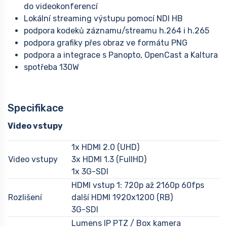
do videokonferencí
Lokální streaming výstupu pomocí NDI HB
podpora kodeků záznamu/streamu h.264 i h.265
podpora grafiky přes obraz ve formátu PNG
podpora a integrace s Panopto, OpenCast a Kaltura
spotřeba 130W
Specifikace
Video vstupy
1x HDMI 2.0 (UHD)
Video vstupy
3x HDMI 1.3 (FullHD)
1x 3G-SDI
HDMI vstup 1: 720p až 2160p 60fps
Rozlišení
další HDMI 1920x1200 (RB)
3G-SDI
Lumens IP PTZ / Box kamera