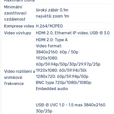
Maximální clona
Minimální
široký záběr 0,1m
zaostřovací
největší zoom 1m
vzdálenost
Komprese videa
H.264/MJPEG
Video výstupy
HDMI 2.0, Ethernet IP video, USB-B 3.0
HDMI 2.0: Type A
Video format:
3840x2160: 60p / 50p
1920x1080:
60p/59.94p/50p/30p/29.97p/25p
1920x1080: 60i/59.94i/50i
Video rozlišení a
1280x720: 60p/59.94p/50p
snímkové
BNC type 720p/1080i/1080p:
frekvence
Embedded audio
USB-B UVC 1.0 - 1.5 max 3840x2160
30p/25p