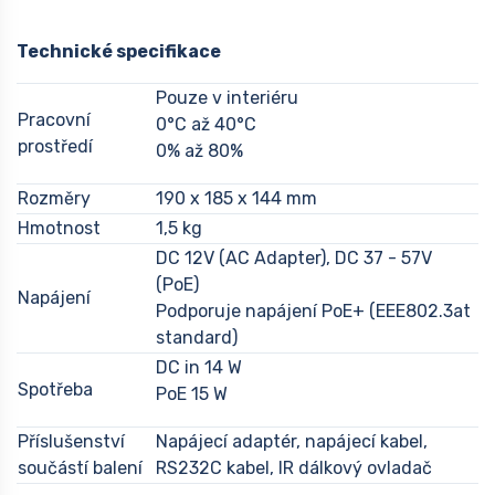
Technické specifikace
Pouze v interiéru
Pracovní
0°C až 40°C
prostředí
0% až 80%
Rozměry
190 x 185 x 144 mm
Hmotnost
1,5 kg
DC 12V (AC Adapter), DC 37 - 57V
(PoE)
Napájení
Podporuje napájení PoE+ (EEE802.3at
standard)
DC in 14 W
Spotřeba
PoE 15 W
Příslušenství
Napájecí adaptér, napájecí kabel,
součástí balení
RS232C kabel, IR dálkový ovladač