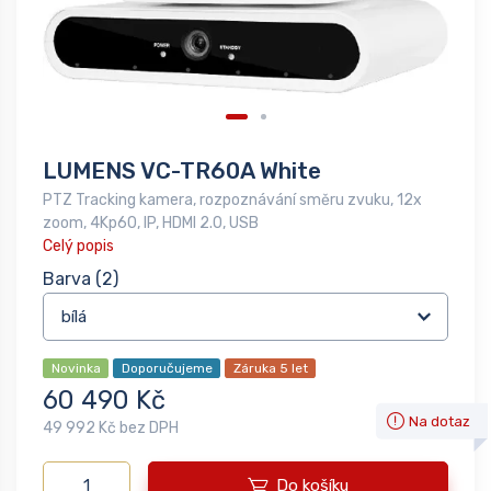
LUMENS VC-TR60A White
PTZ Tracking kamera, rozpoznávání směru zvuku, 12x
zoom, 4Kp60, IP, HDMI 2.0, USB
Celý popis
Barva
(2)
Novinka
Doporučujeme
Záruka 5 let
60 490 Kč
Na dotaz
49 992 Kč bez DPH
Do košíku