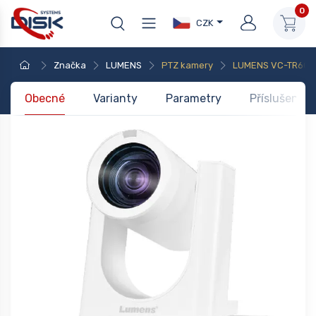
0
CZK
Značka
LUMENS
PTZ kamery
LUMENS VC-TR60A 
Obecné
Varianty
Parametry
Příslušenstv