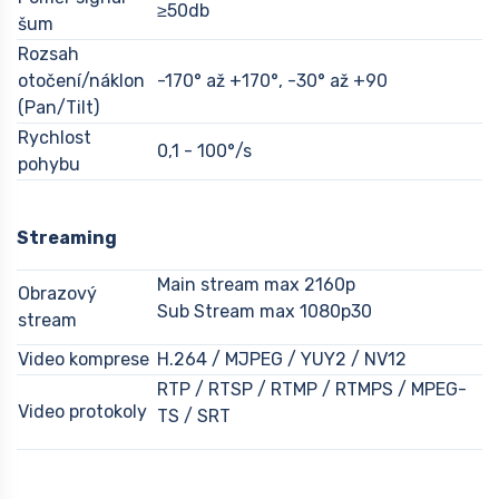
≥50db
šum
Rozsah
otočení/náklon
-170° až +170°, -30° až +90
(Pan/Tilt)
Rychlost
0,1 - 100°/s
pohybu
Streaming
Main stream max 2160p
Obrazový
Sub Stream max 1080p30
stream
Video komprese
H.264 / MJPEG / YUY2 / NV12
RTP / RTSP / RTMP / RTMPS / MPEG-
Video protokoly
TS / SRT