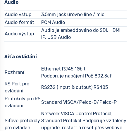
Audio
Audio vstup
3,5mm jack úrovně line / mic
Audio formát
PCM Audio
Audio je embeddováno do SDI, HDMI,
Audio výstup
IP, USB Audio
Síť a ovládání
Ethernet RJ45 1Gbit
Rozhraní
Podporuje napájení PoE 802.3af
RS Port pro
RS232 (input & output),RS485
ovládání
Protokoly pro RS
Standard VISCA/Pelco-D/Pelco-P
ovládání
Network VISCA Control Protocol,
Síťové protokoly
Standard Protokol Podporuje vzdálený
pro ovládání
upgrade, restart a reset přes webové