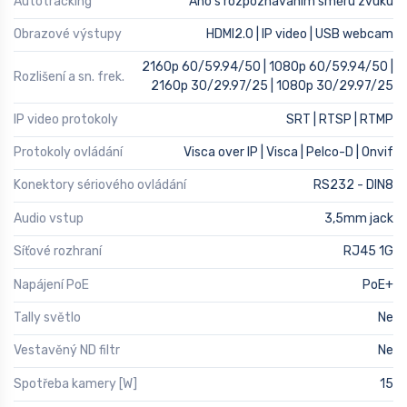
Autotracking
Ano s rozpoznáváním směru zvuku
Obrazové výstupy
HDMI2.0 | IP video | USB webcam
2160p 60/59.94/50 | 1080p 60/59.94/50 |
Rozlišení a sn. frek.
2160p 30/29.97/25 | 1080p 30/29.97/25
IP video protokoly
SRT | RTSP | RTMP
Protokoly ovládání
Visca over IP | Visca | Pelco-D | Onvif
Konektory sériového ovládání
RS232 - DIN8
Audio vstup
3,5mm jack
Síťové rozhraní
RJ45 1G
Napájení PoE
PoE+
Tally světlo
Ne
Vestavěný ND filtr
Ne
Spotřeba kamery [W]
15