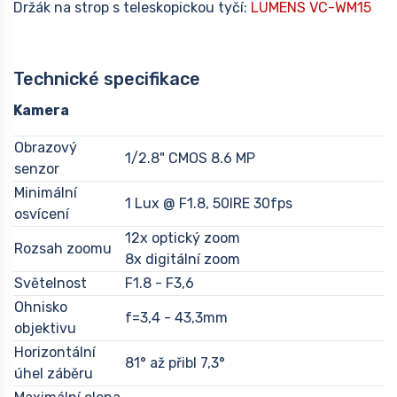
Držák na strop s teleskopickou tyčí:
LUMENS VC-WM15
Technické specifikace
Kamera
Obrazový
1/2.8" CMOS 8.6 MP
senzor
Minimální
1 Lux @ F1.8, 50IRE 30fps
osvícení
12x optický zoom
Rozsah zoomu
8x digitální zoom
Světelnost
F1.8 - F3,6
Ohnisko
f=3,4 - 43,3mm
objektivu
Horizontální
81° až přibl 7,3°
úhel záběru