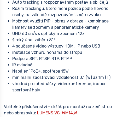
Auto tracking s rozpoznáváním postav a obličejů
Režim trackingu, které mění pozice podle hovořící
osoby, na základě rozpoznávání směru zvuku
Možnost využití PiP - obraz v obraze - kombinace
kamery se zoomem a panoramatické kamery
UHD 60 sn/s s optickým zoomem 12x
široký úhel záběru 81°
4 současné video výstupy HDMI, IP nebo USB
instalace vzhůru nohama do stropu
Podpora SRT, RTSP, RTP, RTMP
IR ovladač
Napájení PoE+, spotřeba 15W
minimální zaostřovací vzdálenost 0,1 (W) až 1m (T)
vhodná pro přednášky, videokonference, indoor
sportovní haly
Volitelné příslušenství - držák pro montáž na zeď, strop
nebo obrazovku:
LUMENS VC-WM14,W