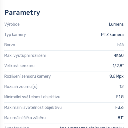
Parametry
Výrobce
Lumens
Typ kamery
PTZ kamera
Barva
bílá
Max. výstupní rozlišení
4K60
Velikost senzoru
1/2,8"
Rozlišení sensoru kamery
8,6 Mpx
Rozsah zoomu [x]
12
Minimální světelnost objektivu
F1.8
Maximální světelnost objektivu
F3.6
Maximální šířka záběru
81°