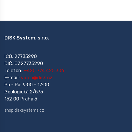
DISK System, s.r.o.
IČO: 27735290
DIČ: CZ27735290
Telefon:
+420 774 425 306
E-mail:
video@disk.cz
Po - Pá: 9:00 - 17:00
Geologická 2/575
152 00 Praha 5
shop.disksystems.cz