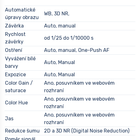
Automatické
WB, 3D NR,
úpravy obrazu
Závěrka
Auto, manual
Rychlost
od 1/25 do 1/10000 s
závěrky
Ostření
Auto, manual, One-Push AF
Vyvážení bílé
Auto, Manual
barvy
Expozice
Auto, Manual
Color Gain /
Ano, posuvníkem ve webovém
saturace
rozhraní
Ano, posuvníkem ve webovém
Color Hue
rozhraní
Ano, posuvníkem ve webovém
Jas
rozhraní
Redukce šumu
2D a 3D NR (Digital Noise Reduction)
Poměr signál