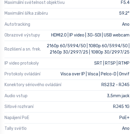
Maximální světelnost objektivu
F5.4
Maximální šířka záběru
59.2°
Autotracking
Ano
Obrazové výstupy
HDMI2.0 | IP video | 3G-SDI | USB webcam
2160p 60/59.94/50 | 1080p 60/59.94/50 |
Rozlišení a sn. frek.
2160p 30/29.97/25 | 1080p 30/29.97/25
IP video protokoly
SRT | RTSP | RTMP
Protokoly ovládání
Visca over IP | Visca | Pelco-D | Onvif
Konektory sériového ovládání
RS232 - RJ45
Audio vstup
3,5mm jack
Síťové rozhraní
RJ45 1G
Napájení PoE
PoE+
Tally světlo
Ano