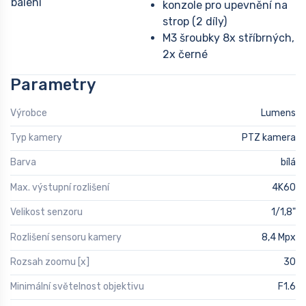
balení
konzole pro upevnění na
strop (2 díly)
M3 šroubky 8x stříbrných,
2x černé
Parametry
Výrobce
Lumens
Typ kamery
PTZ kamera
Barva
bílá
Max. výstupní rozlišení
4K60
Velikost senzoru
1/1,8"
Rozlišení sensoru kamery
8,4 Mpx
Rozsah zoomu [x]
30
Minimální světelnost objektivu
F1.6