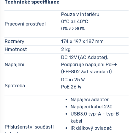
Technické specifikace
Pouze v interiéru
0°C až 40°C
Pracovní prostředí
0% až 80%
Rozměry
174 x 197 x 187 mm
Hmotnost
2 kg
DC 12V (AC Adapter),
Napájení
Podporuje napájení PoE+
(EEE802.3at standard)
DC in 25 W
Spotřeba
PoE 26 W
Napájecí adaptér
Napájecí kabel 230
USB3.0 typ-A - typ-B
kabel
Příslušenství součástí
IR dálkový ovladač