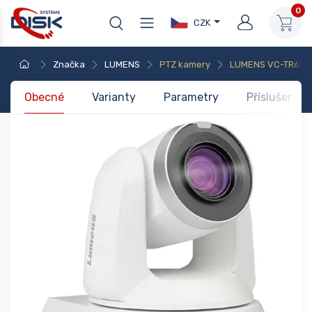
0
CZK
Značka
LUMENS
PTZ kamery
LUMENS VC-TR61 W
Obecné
Varianty
Parametry
Příslušenstv