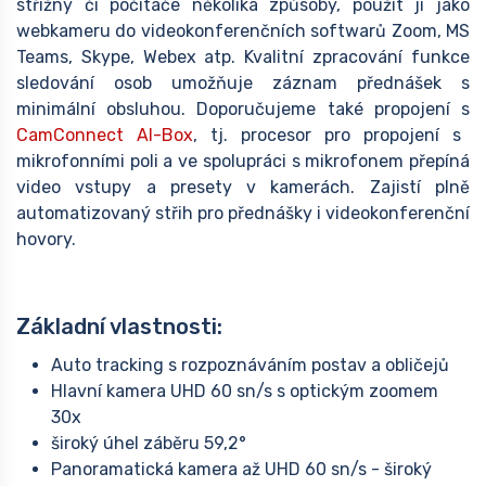
střižny či počítače několika způsoby, použít ji jako
webkameru do videokonferenčních softwarů Zoom, MS
Teams, Skype, Webex atp. Kvalitní zpracování funkce
sledování osob umožňuje záznam přednášek s
minimální obsluhou. Doporučujeme také propojení s
CamConnect AI-Box
, tj. procesor pro propojení s
mikrofonními poli a ve spolupráci s mikrofonem přepíná
video vstupy a presety v kamerách. Zajistí plně
automatizovaný střih pro přednášky i videokonferenční
hovory.
Základní vlastnosti:
Auto tracking s rozpoznáváním postav a obličejů
Hlavní kamera UHD 60 sn/s s optickým zoomem
30x
široký úhel záběru 59,2°
Panoramatická kamera až UHD 60 sn/s - široký