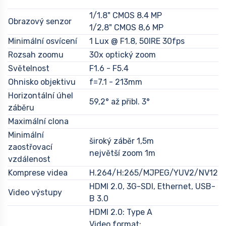
1/1.8" CMOS 8.4 MP
Obrazový senzor
1/2,8" CMOS 8,6 MP
Minimální osvícení
1 Lux @ F1.8, 50IRE 30fps
Rozsah zoomu
30x optický zoom
Světelnost
F1.6 - F5.4
Ohnisko objektivu
f=7.1 - 213mm
Horizontální úhel
59,2° až přibl. 3°
záběru
Maximální clona
Minimální
široký záběr 1,5m
zaostřovací
největší zoom 1m
vzdálenost
Komprese videa
H.264/H:265/MJPEG/YUV2/NV12
HDMI 2.0, 3G-SDI, Ethernet, USB-
Video výstupy
B 3.0
HDMI 2.0: Type A
Video format: