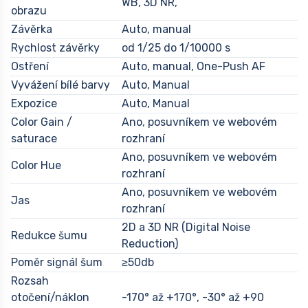
WB, 3D NR,
obrazu
Závěrka
Auto, manual
Rychlost závěrky
od 1/25 do 1/10000 s
Ostření
Auto, manual, One-Push AF
Vyvážení bílé barvy
Auto, Manual
Expozice
Auto, Manual
Color Gain /
Ano, posuvníkem ve webovém
saturace
rozhraní
Ano, posuvníkem ve webovém
Color Hue
rozhraní
Ano, posuvníkem ve webovém
Jas
rozhraní
2D a 3D NR (Digital Noise
Redukce šumu
Reduction)
Poměr signál šum
≥50db
Rozsah
otočení/náklon
-170° až +170°, -30° až +90