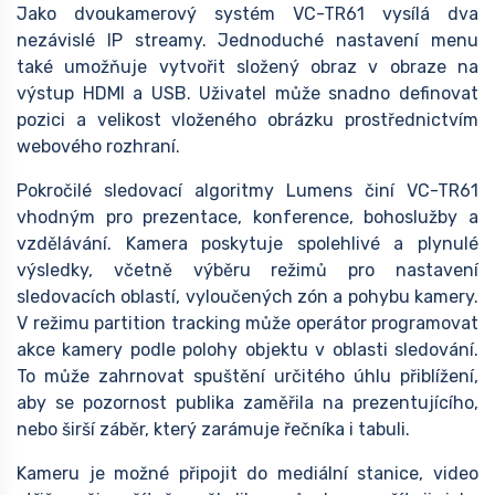
Jako dvoukamerový systém VC-TR61 vysílá dva
nezávislé IP streamy. Jednoduché nastavení menu
také umožňuje vytvořit složený obraz v obraze na
výstup HDMI a USB. Uživatel může snadno definovat
pozici a velikost vloženého obrázku prostřednictvím
webového rozhraní.
Pokročilé sledovací algoritmy Lumens činí VC-TR61
vhodným pro prezentace, konference, bohoslužby a
vzdělávání. Kamera poskytuje spolehlivé a plynulé
výsledky, včetně výběru režimů pro nastavení
sledovacích oblastí, vyloučených zón a pohybu kamery.
V režimu partition tracking může operátor programovat
akce kamery podle polohy objektu v oblasti sledování.
To může zahrnovat spuštění určitého úhlu přiblížení,
aby se pozornost publika zaměřila na prezentujícího,
nebo širší záběr, který zarámuje řečníka i tabuli.
Kameru je možné připojit do mediální stanice, video