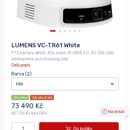
LUMENS VC-TR61 White
PTZ kamera 4K60, 30x zoom, IP, HDMI 2.0, 3G-SDI, USB
webkamera, autotracking, bílá
Celý popis
Barva
(2)
Novinka
Záruka 5 let
73 490 Kč
Na dotaz
60 736 Kč bez DPH
Do košíku