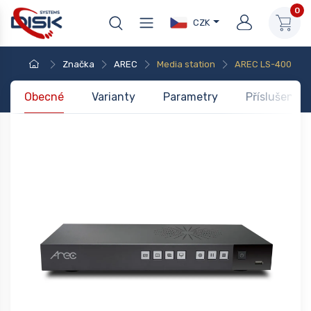
0
CZK
Značka
AREC
Media station
AREC LS-400
Obecné
Varianty
Parametry
Příslušenstv