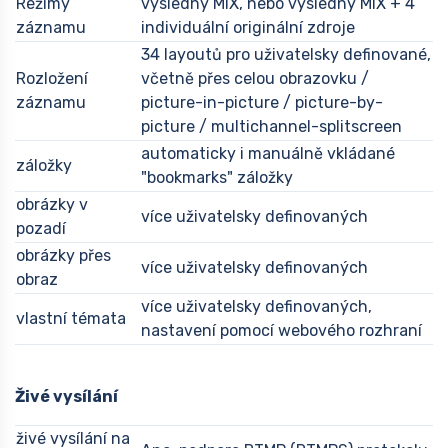
Režimy
výsledný MIX, nebo výsledný MIX + 4
záznamu
individuální originální zdroje
34 layoutů pro uživatelsky definované,
Rozložení
včetně přes celou obrazovku /
záznamu
picture-in-picture / picture-by-
picture / multichannel-splitscreen
automaticky i manuálně vkládané
záložky
"bookmarks" záložky
obrázky v
více uživatelsky definovaných
pozadí
obrázky přes
více uživatelsky definovaných
obraz
více uživatelsky definovaných,
vlastní témata
nastavení pomocí webového rozhraní
Živé vysílání
živé vysílání na