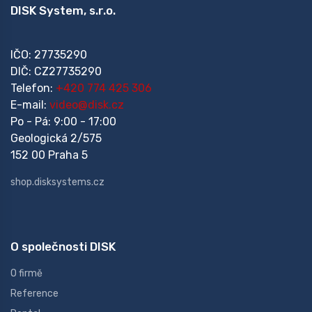
DISK System, s.r.o.
IČO: 27735290
DIČ: CZ27735290
Telefon:
+420 774 425 306
E-mail:
video@disk.cz
Po - Pá: 9:00 - 17:00
Geologická 2/575
152 00 Praha 5
shop.disksystems.cz
O společnosti DISK
O firmě
Reference