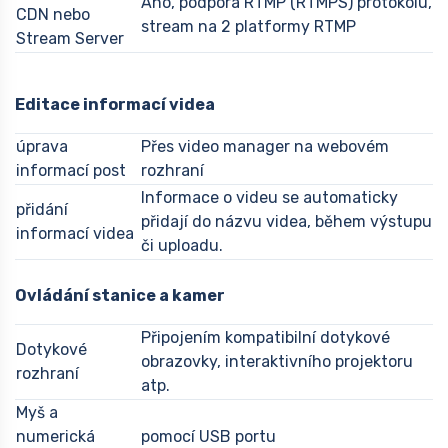
Ano, podpora RTMP (RTMPS) protokolu,
CDN nebo
stream na 2 platformy RTMP
Stream Server
Editace informací videa
úprava
Přes video manager na webovém
informací post
rozhraní
Informace o videu se automaticky
přidání
přidají do názvu videa, během výstupu
informací videa
či uploadu.
Ovládání stanice a kamer
Připojením kompatibilní dotykové
Dotykové
obrazovky, interaktivního projektoru
rozhraní
atp.
Myš a
numerická
pomocí USB portu