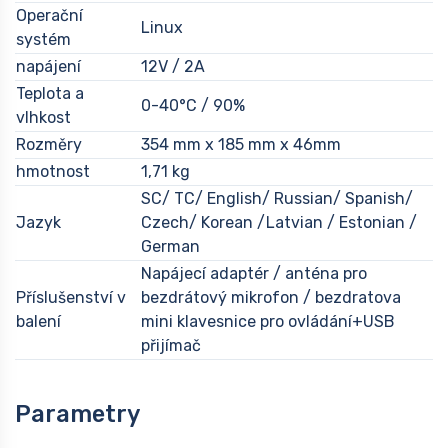
Operační
Linux
systém
napájení
12V / 2A
Teplota a
0-40°C / 90%
vlhkost
Rozměry
354 mm x 185 mm x 46mm
hmotnost
1,71 kg
SC/ TC/ English/ Russian/ Spanish/
Jazyk
Czech/ Korean /Latvian / Estonian /
German
Napájecí adaptér / anténa pro
Příslušenství v
bezdrátový mikrofon / bezdratova
balení
mini klavesnice pro ovládání+USB
přijímač
Parametry