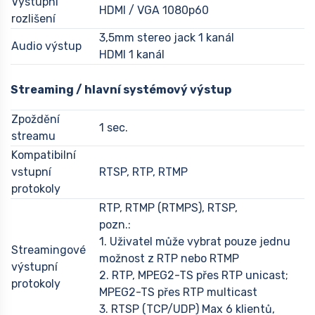
Výstupní
HDMI / VGA 1080p60
rozlišení
3,5mm stereo jack 1 kanál
Audio výstup
HDMI 1 kanál
Streaming / hlavní systémový výstup
Zpoždění
1 sec.
streamu
Kompatibilní
vstupní
RTSP, RTP, RTMP
protokoly
RTP, RTMP (RTMPS), RTSP,
pozn.:
1. Uživatel může vybrat pouze jednu
Streamingové
možnost z RTP nebo RTMP
výstupní
2. RTP, MPEG2-TS přes RTP unicast;
protokoly
MPEG2-TS přes RTP multicast
3. RTSP (TCP/UDP) Max 6 klientů,