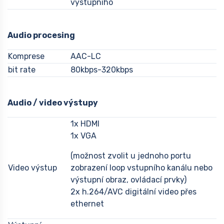
výstupního
Audio procesing
Komprese
AAC-LC
bit rate
80kbps-320kbps
Audio / video výstupy
1x HDMI
1x VGA
(možnost zvolit u jednoho portu
Video výstup
zobrazení loop vstupního kanálu nebo
výstupní obraz, ovládací prvky)
2x h.264/AVC digitální video přes
ethernet