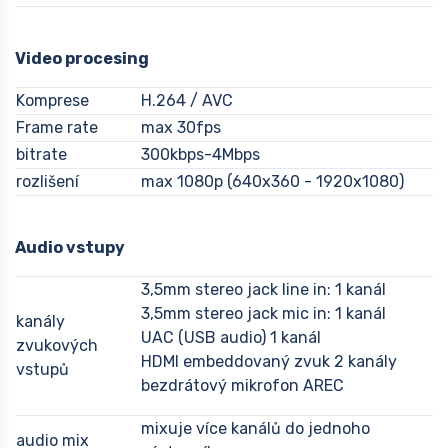
Video procesing
Komprese
H.264 / AVC
Frame rate
max 30fps
bitrate
300kbps-4Mbps
rozlišení
max 1080p (640x360 - 1920x1080)
Audio vstupy
3,5mm stereo jack line in: 1 kanál
3,5mm stereo jack mic in: 1 kanál
kanály
UAC (USB audio) 1 kanál
zvukových
HDMI embeddovaný zvuk 2 kanály
vstupů
bezdrátový mikrofon AREC
mixuje více kanálů do jednoho
audio mix